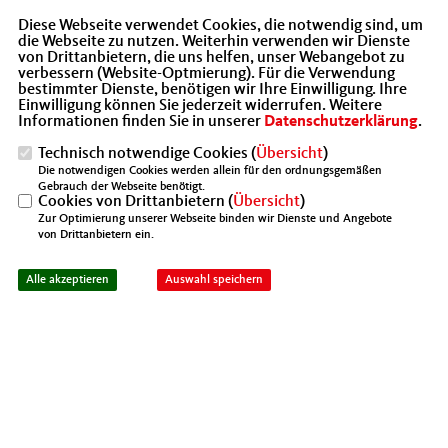
Diese Webseite verwendet Cookies, die notwendig sind, um
die Webseite zu nutzen. Weiterhin verwenden wir Dienste
von Drittanbietern, die uns helfen, unser Webangebot zu
verbessern (Website-Optmierung). Für die Verwendung
bestimmter Dienste, benötigen wir Ihre Einwilligung. Ihre
Einwilligung können Sie jederzeit widerrufen. Weitere
Informationen finden Sie in unserer
Datenschutzerklärung
.
Technisch notwendige Cookies (
Übersicht
)
Die notwendigen Cookies werden allein für den ordnungsgemäßen
Gebrauch der Webseite benötigt.
Cookies von Drittanbietern (
Übersicht
)
Zur Optimierung unserer Webseite binden wir Dienste und Angebote
von Drittanbietern ein.
Alle akzeptieren
Auswahl speichern
Die neue Vorstandschaft, in der Mitte unsere
Bundestagsabgeordnete Ronja Kemmer
NACH CORONAVERZÖGERUNG WURDE
ES NUN DOCH ENDLICH WAHR