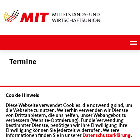
Termine
Bitte wählen Sie aus:
Cookie Hinweis
Alle Termine
Parteitage
Veranstaltungen
Diese Webseite verwendet Cookies, die notwendig sind, um
die Webseite zu nutzen. Weiterhin verwenden wir Dienste
von Drittanbietern, die uns helfen, unser Webangebot zu
verbessern (Website-Optmierung). Für die Verwendung
AUGUST 2026
bestimmter Dienste, benötigen wir Ihre Einwilligung. Ihre
Einwilligung können Sie jederzeit widerrufen. Weitere
Informationen finden Sie in unserer
Datenschutzerklärung
.
Mo
Di
Mi
Do
Fr
Sa
So