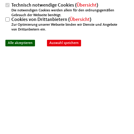
Technisch notwendige Cookies (
Übersicht
)
1
2
Die notwendigen Cookies werden allein für den ordnungsgemäßen
Gebrauch der Webseite benötigt.
3
4
5
6
7
8
9
Cookies von Drittanbietern (
Übersicht
)
Zur Optimierung unserer Webseite binden wir Dienste und Angebote
10
11
12
13
14
15
16
von Drittanbietern ein.
17
18
19
20
21
22
23
Alle akzeptieren
Auswahl speichern
24
25
26
27
28
29
30
31