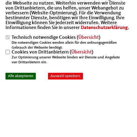
die Webseite zu nutzen. Weiterhin verwenden wir Dienste
Telefon: 0731/9216521
von Drittanbietern, die uns helfen, unser Webangebot zu
E-Mail: info@mit-alb-donau-ulm.de
verbessern (Website-Optmierung). Für die Verwendung
bestimmter Dienste, benötigen wir Ihre Einwilligung. Ihre
Einwilligung können Sie jederzeit widerrufen. Weitere
Informationen finden Sie in unserer
Datenschutzerklärung
.
Technisch notwendige Cookies (
Übersicht
)
Die notwendigen Cookies werden allein für den ordnungsgemäßen
Gebrauch der Webseite benötigt.
Cookies von Drittanbietern (
Übersicht
)
Du willst mitreden? Mitmachen?
Zur Optimierung unserer Webseite binden wir Dienste und Angebote
von Drittanbietern ein.
Super! Kontaktier uns!
Alle akzeptieren
Auswahl speichern